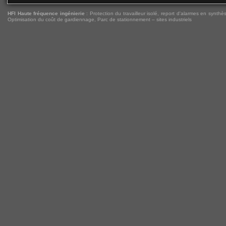
HFI Haute fréquence ingénierie
:
Protection du travailleur isolé
,
report d'alarmes en synthès
Optimisation du coût de gardiennage
,
Parc de stationnement – sites industriels