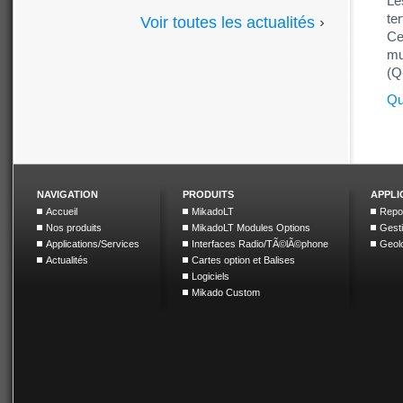
Le
te
Voir toutes les actualités
Ce
mu
(Q
Qu
NAVIGATION
PRODUITS
APPLI
Accueil
MikadoLT
Repor
Nos produits
MikadoLT Modules Options
Gesti
Applications/Services
Interfaces Radio/TÃ©lÃ©phone
Geolo
Actualités
Cartes option et Balises
Logiciels
Mikado Custom