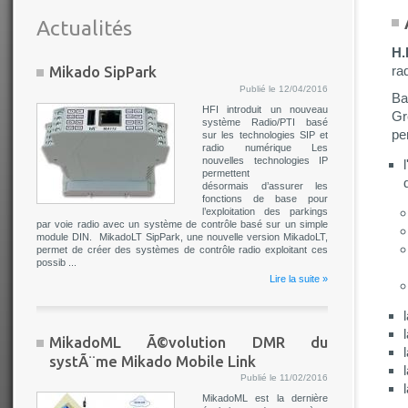
Actualités
H.F
Mikado SipPark
ra
Publié le 12/04/2016
Ba
HFI introduit un nouveau
Gr
système Radio/PTI basé
pe
sur les technologies SIP et
radio numérique Les
nouvelles technologies IP
permettent
désormais d’assurer les
fonctions de base pour
l’exploitation des parkings
par voie radio avec un système de contrôle basé sur un simple
module DIN. MikadoLT SipPark, une nouvelle version MikadoLT,
permet de créer des systèmes de contrôle radio exploitant ces
possib ...
Lire la suite »
MikadoML Ã©volution DMR du
systÃ¨me Mikado Mobile Link
Publié le 11/02/2016
MikadoML est la dernière