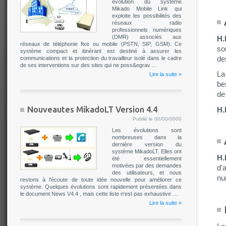
évolution du système
Mikado Mobile Link qui
exploite les possibilités des
réseaux radio
professionnels numériques
(DMR) associés aux
H.F
réseaux de téléphonie fixe ou mobile (PSTN, SIP, GSM). Ce
so
système compact et itinérant est destiné à assurer les
de
communications et la protection du travailleur isolé dans le cadre
de ses interventions sur des sites qui ne poss&egrav ...
La
Lire la suite »
be
de
Nouveautes MikadoLT Version 4.4
H.F
Publié le 00/00/0000
Les évolutions sont
nombreuses dans la
dernière version du
système MikadoLT. Elles ont
H.F
été essentiellement
motivées par des demandes
d'
des utilisateurs, et nous
nu
restons à l'écoute de toute idée nouvelle pour améliorer ce
système. Quelques évolutions sont rapidement présentées dans
le document News V4.4 , mais cette liste n'est pas exhaustive …
Lire la suite »