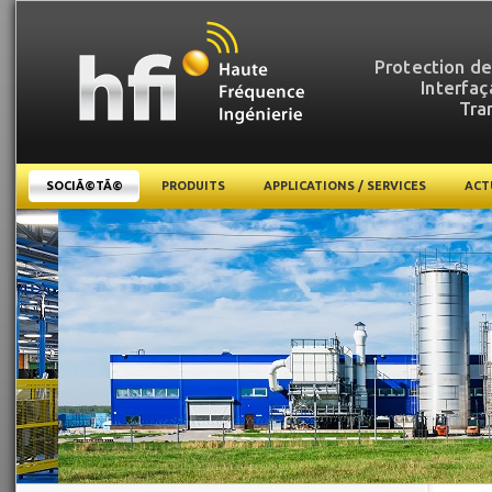
Protection des
Interfaç
Tra
SOCIÃ©TÃ©
PRODUITS
APPLICATIONS / SERVICES
ACT